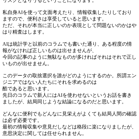
リスクとなりうるということになります。
私自身AIを使って文面考えたり、情報収集したりしており
ますので、便利さは享受していると思います。
ただ、それが本当に正しいのか表現として問題ないのかはや
はり精査はします。
AIは統計学と以前のコラムでも書いた通り、ある程度の情
報がなければ正しいものは出せませんが、
今回の記事のように無駄なものが多ければそれはそれで正し
いものが出せません。
このデータの取捨選択を誰がどのようにするのか。所謂エン
ジニアではない人たちにそれを求めるのは
酷であると思います。
先日のコラムで新人にはAIを使わせないというお話を書き
ましたが、結局同じような結論になるのだと思います。
どんなに便利でもどんなに見栄えがよくても結局人間の確認
は必ず必要です。
最初の情報収集や意見だしなどは格段に楽になりましたが、
意思決定に関しては任せられません。