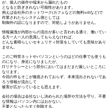
が、個人の操作や端末から漏れたもの
となると防ぎきれない可能性があります。
例えば会社外のネットワーク(カフェなどの無料wifiなど)で
作業されたらシステム側としては
制御外の話になりますので、対処しようがありません。
情報漏洩が内部からの流出が多いと言われる通り、働いてい
る方一人一人の意識してもらえなければ、
どんな素晴らしいセキュリティ対策をしていても意味があり
ません。
このご時世ネットやパソコンというのはどの仕事でも使うも
のになり、身近になりましたが、
ITリテラシーという部分においてはまだまだ厳しいところに
なります。
今回の件もそこが徹底されておらず、本来流出されないであ
ろう情報が流出して
被害が広がっているとも思えます。
会社の場合は会社ないし決められた場所や方法を守り、不要
な情報はパソコン内にはおかない。
不要となったらすぐ削除する。