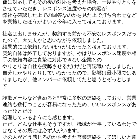
仮に対応してもその後の対応を考えた場合、一度やりとりを
させていただき、レスポンス速度やその内容が
弊社を確認した上での回答なのかを見た上で打ち合わせなど
を実施したほうがよいと今年に入って考えております。
社名は出しませんが、契約する前から不安なレスポンスだっ
たので、大丈夫かと思いながら依頼しました。
結果的には依頼しないほうがよかったと考えております。
契約自体は終了しておりますが、やはりレスポンス速度や相
手の依頼内容に真摯に対応できない企業との
やりとりは自社を疲弊させるだけだと再認識いたしました。
自分しかやりとりしていなかったので、影響は最小限ではあ
りましたが、他メンバーに依頼してたと思うとぞっとしま
す。
詐欺メールなど含めると非常に多数の連絡をしており、営業
連絡も数打つことが容易になったため、いいレスポンスがあ
ったひとだけ
処理しているようにも感じます。
ただ、どんな仕事もそうですが、機械が仕事しているわけで
はなくその裏には必ず人がいます。
その人がどう感じるのかを考えた営業連絡をしてほしいと常