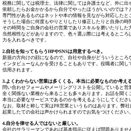
税務に関しては税理士、法律に関しては弁護士など、外に出
依頼したらお金かかるから自分でやったほうがいいのでは？
専門性があるものはネットや本の情報を見ながら対応したと
そうした場合に何度もやりとりしたり修正したりと自身の時
その時間をご自身の会社の営業でありスキルを磨いたりした
当然相性などがありますので、色々選ぶ際には考えるところ
力を入れるべきです。
2.自社を知ってもらうHPやSNSは用意するべき。
新規の方向けの顔になるので、自社や自身がどういうところ
インタビューなんかを受けることもありです。役職者に関し
信用されます。
3.よくわからない営業は多くくる。本当に必要なものか考え
問い合わせフォームやメーリングリストを公開していると営
全く関係ない業種から来ることも多々あります。お話を聞く
本当に必要なサービスであるのかを考えるようにしてくださ
なお、取材と称して実はPR営業というものはあります。弊社
起業したての会社は声かけられますのでお気をつけください
4.自分を律せる人ではないと厳しい。
会社のサラリーマンであれば基本指示に従えば問題ありませ