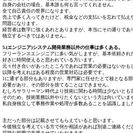
自身の会社の場合、基本誰も何も言ってくれません。
全て自己責任の世界になります。
売上で多く入ってきたけど、税金などの支払いを忘れて払え
問題になります。
経営者は数字に強くあれとありますが、本当にその通りであ
独立するべきではありません。
5.(エンジニア)システム開発業務以外の仕事は多くある。
フリーランスエンジニアに多い気がしますが、基本依頼され
好きに時間使えると思われている方います。
元々付き合いがあったところであれば営業の必要はないかも
以降を考えればある程度の営業対応は必要です。
1に通ずる部分もありますが、専門家に任せたとて核となる
必要があり、その部分を捨てることはできません。
むしろサラリーマン時代より技術に関わる時間は少ないとも
そのため、技術業務以外やりたくないという方は向いていま
私自身独立して事務作業や処理が多数あることを認識しまし
主だった部分は記載させてもらえていると思います。
今後独立を考えている方で何か相談があれば別途ご連絡くだ
可能な範囲で支援させていただきます。