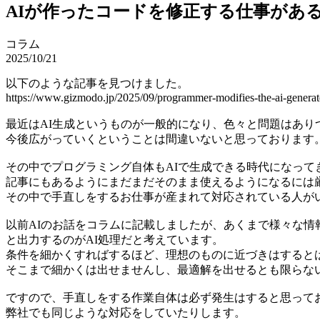
AIが作ったコードを修正する仕事があ
コラム
2025/10/21
以下のような記事を見つけました。
https://www.gizmodo.jp/2025/09/programmer-modifies-the-ai-generat
最近はAI生成というものが一般的になり、色々と問題はあり
今後広がっていくということは間違いないと思っております
その中でプログラミング自体もAIで生成できる時代になって
記事にもあるようにまだまだそのまま使えるようになるには
その中で手直しをするお仕事が産まれて対応されている人が
以前AIのお話をコラムに記載しましたが、あくまで様々な情
と出力するのがAI処理だと考えています。
条件を細かくすればするほど、理想のものに近づきはすると
そこまで細かくは出せませんし、最適解を出せるとも限らな
ですので、手直しをする作業自体は必ず発生はすると思って
弊社でも同じような対応をしていたりします。